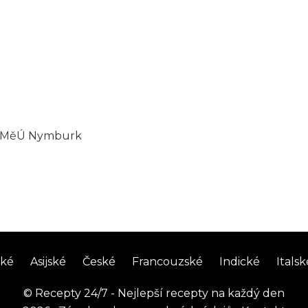
ku MěÚ Nymburk
ské
Asijské
České
Francouzské
Indické
Italsk
©
Recepty 24/7 - Nejlepší recepty na každý den