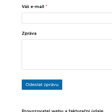
Váš e-mail
*
Zpráva
Odeslat zprávu
Provozovatel webu a fakturační údaje