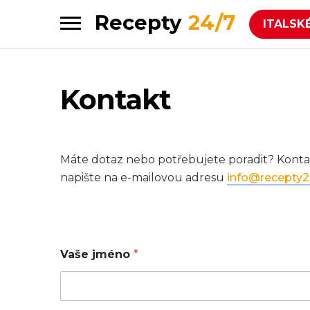
Recepty
24/7
ITALSK
Skip
Skip
to
to
navigation
content
Kontakt
Máte dotaz nebo potřebujete poradit? Konta
napište na e-mailovou adresu
info@recepty2
Vaše jméno
*