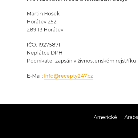
Martin Hošek
Hořátev 252
289 13 Hořátev
IČO: 19275871
Neplátce DPH
Podnikatel zapsán v živnostenském rejstří
E-Mail:
info@recepty247.cz
Americké
Arab