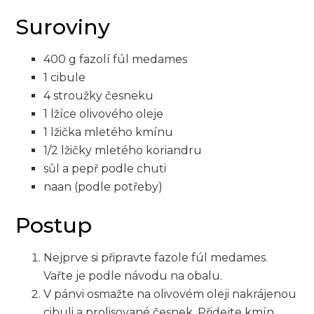
Suroviny
400 g fazolí fúl medames
1 cibule
4 ​stroužky česneku
1 lžíce olivového oleje
1 lžička mletého kmínu
1/2 lžičky mletého koriandru
sůl a pepř podle chuti
naan (podle potřeby)
Postup
Nejprve si připravte fazole fúl medames.
Vařte je⁤ podle ‍návodu na obalu.
V‍ pánvi osmažte na olivovém oleji nakrájenou
cibuli a prolisované česnek. Přidejte kmín,