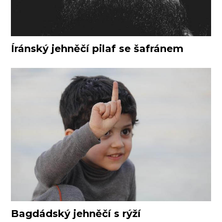
Íránský jehněčí pilaf se šafránem
Bagdádský jehněčí s rýží