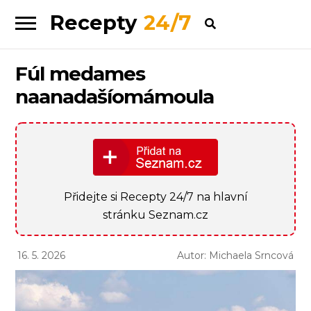
Recepty
24/7
Skip
Skip
to
to
navigation
content
Fúl medames
naanadašíomámoula
Přidejte si Recepty 24/7 na hlavní
stránku Seznam.cz
16. 5. 2026
Autor: Michaela Srncová