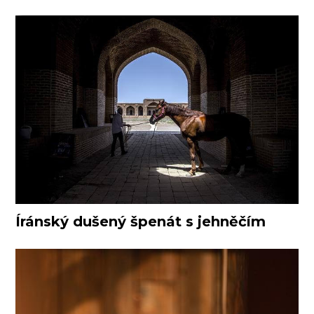
Íránský dušený špenát s jehněčím