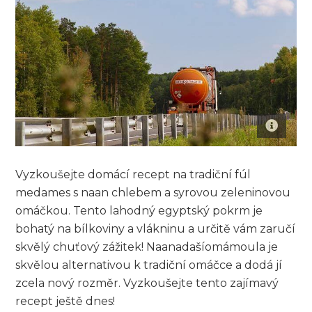
Vyzkoušejte domácí recept‍ na tradiční fúl⁢
medames s naan chlebem a ⁢syrovou zeleninovou
omáčkou. Tento ‌lahodný egyptský ⁢pokrm ⁣je
bohatý na bílkoviny a vlákninu ⁣a určitě vám zaručí
skvělý chuťový zážitek! Naanadašíomámoula je
skvělou alternativou k tradiční omáčce a⁤ dodá jí
zcela nový rozměr. Vyzkoušejte tento ⁣zajímavý
recept ještě dnes!