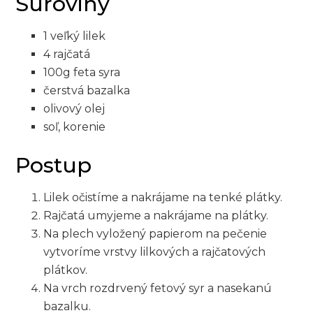
Suroviny
1 veľký lilek
4 rajčatá
100g feta syra
čerstvá​ bazalka
olivový olej
soľ, korenie
Postup
Lilek očistíme a nakrájame na tenké plátky.
Rajčatá umyjeme a nakrájame na plátky.
Na plech vyložený ‍papierom na pečenie
vytvoríme vrstvy ​lilkových a rajčatových
plátkov.
Na ⁣vrch rozdrvený fetový‍ syr a nasekanú
bazalku.