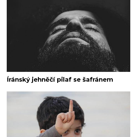
Íránský jehněčí pilaf se šafránem