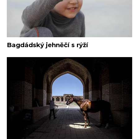
Bagdádský jehněčí s rýží