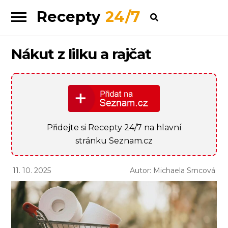
Recepty
24/7
Skip
Skip
to
to
navigation
content
Nákut z lilku a rajčat
Přidejte si Recepty 24/7 na hlavní
stránku Seznam.cz
11. 10. 2025
Autor: Michaela Srncová