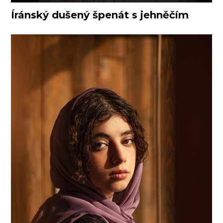
Íránský dušený špenát s jehněčím