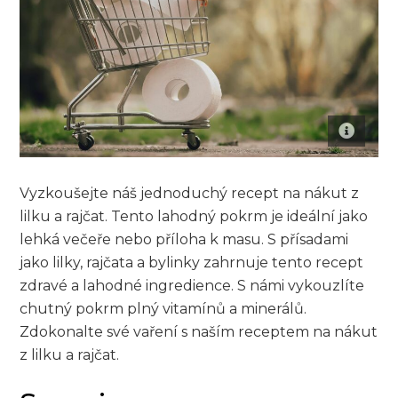
Vyzkoušejte‍ náš jednoduchý recept ⁤na⁣ nákut‌ z‍
lilku a rajčat. Tento lahodný pokrm je ideální jako
lehká večeře ⁢nebo příloha k masu. S přísadami
jako⁤ lilky, ​rajčata a bylinky zahrnuje tento recept
zdravé a lahodné ingredience. S námi⁢ vykouzlíte
‌chutný pokrm plný ⁤vitamínů a minerálů.
Zdokonalte⁢ své vaření s naším receptem na nákut
z lilku a rajčat.