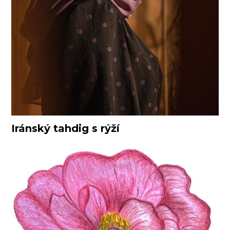
Iránský tahdig s rýží