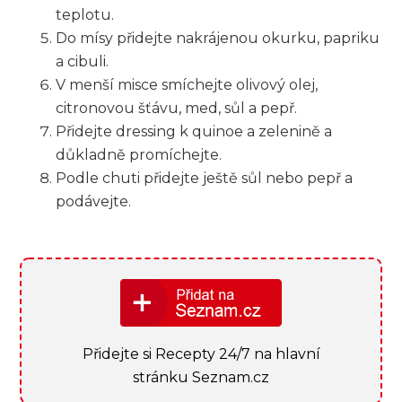
teplotu.
Do mísy přidejte nakrájenou ‍okurku, ⁢papriku
a cibuli.
V menší ‌misce smíchejte ⁢olivový olej,
citronovou šťávu, med, sůl a pepř.
Přidejte dressing k quinoe a zelenině a‍
důkladně ⁤promíchejte.
Podle chuti přidejte ještě‌ sůl nebo pepř a
podávejte.
Přidejte si Recepty 24/7 na hlavní
stránku Seznam.cz