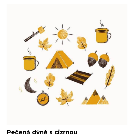
Pečená dýně s cizrnou