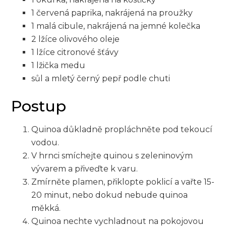
1 červená paprika, nakrájená na proužky
1​ malá cibule, nakrájená na jemné kolečka
2 lžíce olivového oleje
1 lžíce ⁢citronové šťávy
1 lžička‍ medu
sůl‍ a mletý černý pepř podle chuti
Postup
Quinoa důkladně propláchněte pod tekoucí
vodou.
V hrnci​ smíchejte quinou s zeleninovým
vývarem a přiveďte k varu.
Zmírněte plamen, přiklopte poklicí a vařte 15-
20 minut, nebo dokud nebude quinoa
měkká.
Quinoa nechte vychladnout‍ na pokojovou