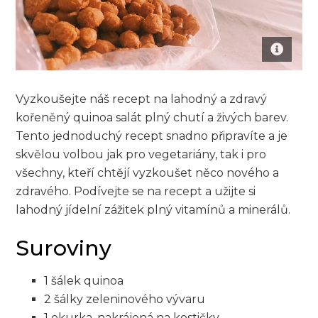
Vyzkoušejte náš recept na lahodný a zdravý
kořeněný quinoa⁣ salát plný chutí a živých barev.
Tento jednoduchý recept snadno připravíte a je
skvělou volbou jak pro vegetariány, tak i​ pro
všechny, kteří chtějí vyzkoušet něco nového a
zdravého. Podívejte se na recept a⁣ užijte⁢ si
lahodný jídelní zážitek plný vitamínů a minerálů.​
Suroviny
1 ‌šálek ⁢quinoa
2 šálky zeleninového vývaru
1 okurka, nakrájená na‍ kostičky