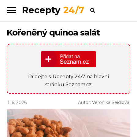
Recepty
24/7
Skip
Skip
to
to
navigation
content
Kořeněný quinoa salát
Přidejte si Recepty 24/7 na hlavní
stránku Seznam.cz
1. 6. 2026
Autor: Veronika Seidlová