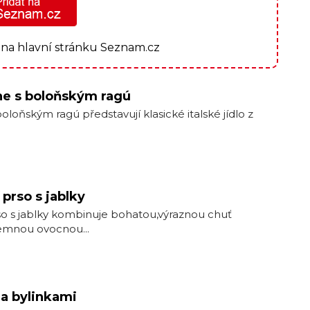
7 na hlavní stránku Seznam.cz
ne s boloňským ragú
boloňským ragú ‌představují klasické ‍italské jídlo z
prso s jablky
o s ⁣jablky kombinuje bohatou,výraznou chuť
jemnou ovocnou...
 a bylinkami