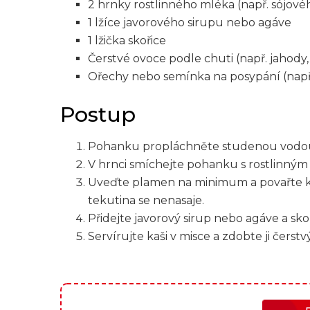
2 hrnky rostlinného mléka (např. sójo
1 lžíce javorového sirupu nebo agáve
1 lžička skořice
Čerstvé ovoce podle chuti (např. jahody
Ořechy nebo semínka na posypání (např
Postup
Pohanku propláchněte studenou vodou 
V hrnci smíchejte pohanku s rostlinným
Uveďte plamen na minimum a povařte k
tekutina se nenasaje.
Přidejte javorový sirup nebo agáve a sko
Servírujte kaši v misce a zdobte ji čer