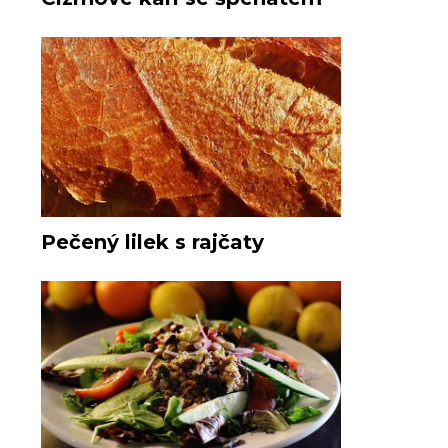
Pečený lilek s rajčaty