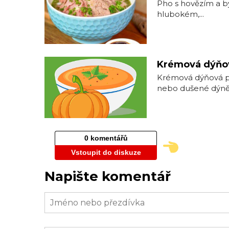
Pho⁢ s hovězím a b
⁤hlubokém,⁢...
Krémová dýňo
Krémová dýňová po
nebo dušené dýně,.
0 komentářů
Vstoupit do diskuze
Napište komentář