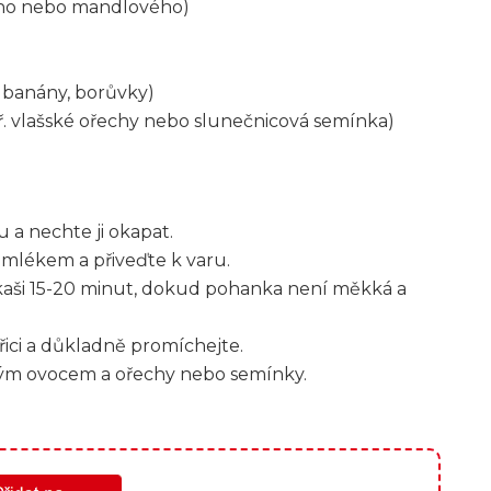
vého nebo mandlového)
, banány, borůvky)
. vlašské ořechy nebo slunečnicová semínka)
a nechte ji okapat.
 mlékem a přiveďte k varu.
aši 15-20 minut, dokud pohanka není měkká a
řici a důkladně promíchejte.
stvým ovocem a ořechy nebo semínky.