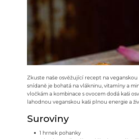
Zkuste naše osvěžující recept na veganskou
snídaně je bohatá na vlákninu, vitamíny a mi
vločkám a kombinace s ovocem dodá kaši osvěžu
lahodnou veganskou kaši plnou energie a živ
Suroviny
1 hrnek pohanky