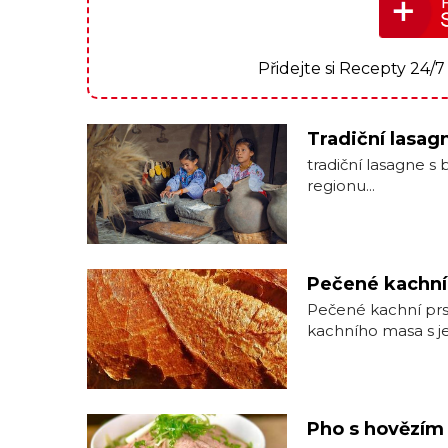
Přidejte si Recepty 24/
Tradiční lasag
tradiční ​lasagne s 
regionu...
Pečené kachní 
Pečené kachní prs
⁤kachního⁣ masa s 
Pho s hovězím