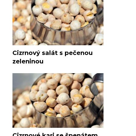
Cizrnový salát s pečenou
zeleninou
Cizrnové kari se špenátem