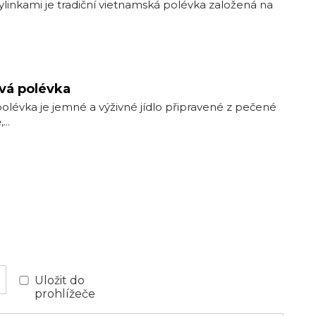
ylinkami je tradiční vietnamská ‍polévka založená na
vá polévka
lévka je jemné a výživné jídlo připravené z pečené
..