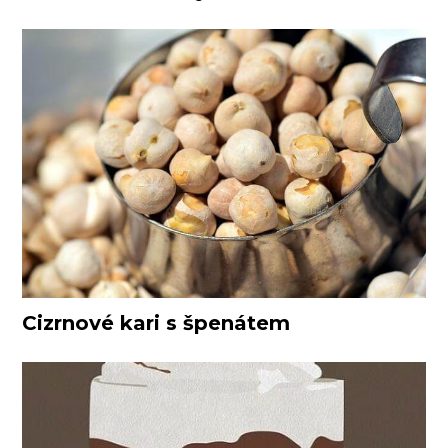
Cizrnové kari s špenátem