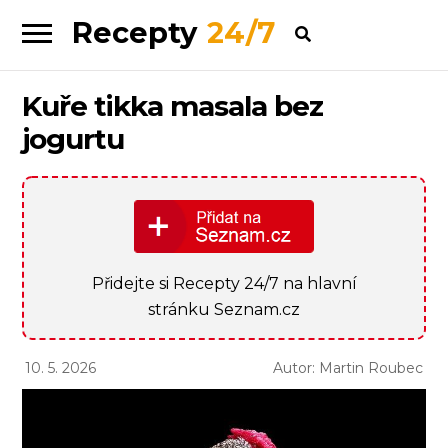
Recepty
24/7
Skip
Skip
to
to
navigation
content
Kuře tikka masala bez
jogurtu
Přidejte si Recepty 24/7 na hlavní
stránku Seznam.cz
10. 5. 2026
Autor: Martin Roubec