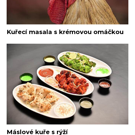
Kuřecí masala s krémovou omáčkou
Máslové kuře s rýží