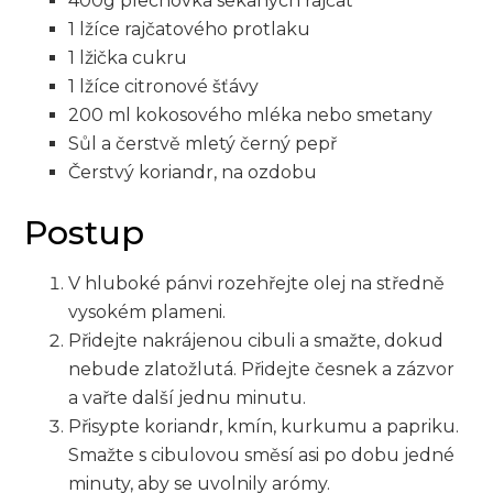
400g plechovka sekaných rajčat
1 lžíce rajčatového protlaku
1 lžička cukru
1 lžíce citronové šťávy
200 ml kokosového mléka nebo smetany
Sůl a čerstvě mletý černý pepř
Čerstvý koriandr, na ozdobu
Postup
V hluboké pánvi rozehřejte olej na středně
vysokém plameni.
Přidejte nakrájenou cibuli a smažte, dokud
nebude zlatožlutá. Přidejte česnek a zázvor
a vařte další jednu minutu.
Přisypte koriandr, kmín, kurkumu a papriku.
Smažte s cibulovou směsí asi po dobu jedné
minuty, aby se uvolnily arómy.