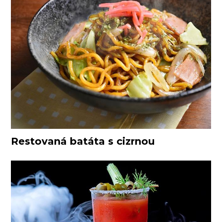
Restovaná batáta s cizrnou