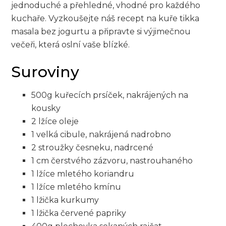
jednoduché a přehledné, vhodné pro každého
kuchaře. Vyzkoušejte náš recept na kuře tikka
masala bez jogurtu a připravte si výjimečnou
večeři, která oslní vaše blízké.
Suroviny
500g kuřecích prsíček, nakrájených na
kousky
2 lžíce oleje
1 velká cibule, nakrájená nadrobno
2 stroužky česneku, nadrcené
1 cm čerstvého zázvoru, nastrouhaného
1 lžíce mletého koriandru
1 lžíce mletého kmínu
1 lžička kurkumy
1 lžička červené papriky