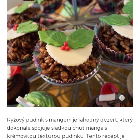
Ryžový pudink s mangem je lahodný dezert, který
dokonale spojuje sladkou chuť manga s
krémovitou texturou pudinku. Tento recept je