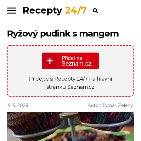
Recepty
24/7
Skip
Skip
to
to
navigation
content
Ryžový pudink s mangem
Přidejte si Recepty 24/7 na hlavní
stránku Seznam.cz
9. 5. 2026
Autor: Tomáš Zelený