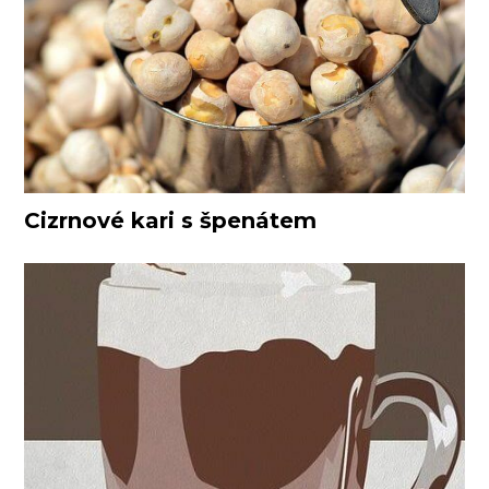
Cizrnové kari s špenátem