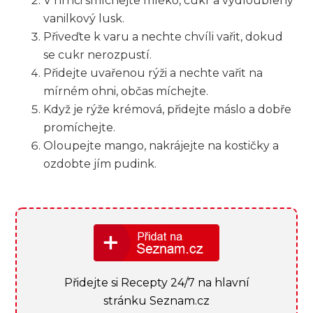
V hrnci smíchejte mléko, cukr a vydloublený
vanilkový lusk.
Přiveďte k varu a nechte chvíli vařit, dokud
se cukr nerozpustí.
Přidejte uvařenou rýži a nechte vařit na
mírném ohni, občas míchejte.
Když je rýže krémová, přidejte máslo a dobře
promíchejte.
Oloupejte mango, nakrájejte na kostičky a
ozdobte jím pudink.
Přidejte si Recepty 24/7 na hlavní
stránku Seznam.cz