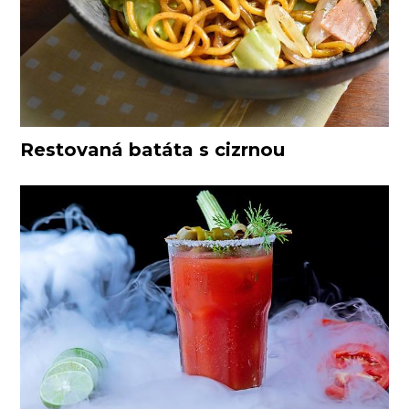
Restovaná batáta s cizrnou