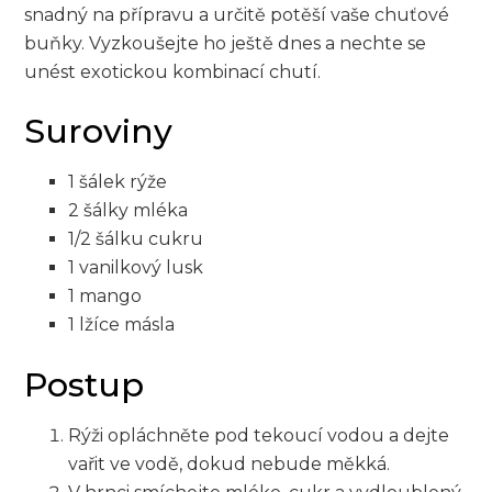
snadný na přípravu a určitě potěší vaše chuťové
buňky. Vyzkoušejte ho ještě dnes a nechte se
unést exotickou kombinací chutí.
Suroviny
1 šálek rýže
2 šálky mléka
1/2 šálku cukru
1 vanilkový lusk
1 mango
1 lžíce másla
Postup
Rýži opláchněte pod tekoucí vodou a dejte
vařit ve vodě, dokud nebude měkká.