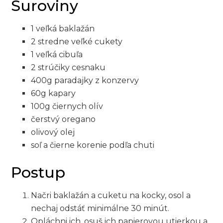
Suroviny
1 veľká baklažán
2 stredne veľké cukety
1 veľká cibuľa
2 strúčiky cesnaku
400g paradajky z konzervy
60g kapary
100g čiernych olív
čerstvý oregano
olivový olej
soľ a čierne korenie podľa chuti
Postup
Načri baklažán a cuketu na kocky, osol a
nechaj odstáť minimálne 30 minút.
Opláchni ich, osuš ich papierovou utierkou a