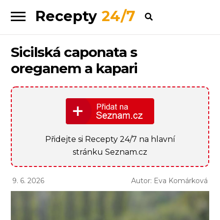
Recepty
24/7
Skip
Skip
to
to
navigation
content
Sicilská caponata s
oreganem a kapari
Přidejte si Recepty 24/7 na hlavní
stránku Seznam.cz
9. 6. 2026
Autor: Eva Komárková