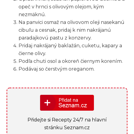
opeč v hrnci s olivovým olejom, kým
nezmäknú.
Na panvici osmaž na olivovom oleji nasekanú
cibuľu a cesnak, pridaj k nim nakrájanú
paradajkovú pastu z konzervy.
Pridaj nakrájaný baklažán, cuketu, kapary a
čierne olivy.
Podľa chuti osol a okoreň čiernym korením.
Podávaj so čerstvým oreganom.
Přidejte si Recepty 24/7 na hlavní
stránku Seznam.cz